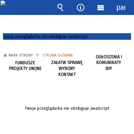
panel
Wyszukiwarka
Narzędzia
Menu
główne
Twoja przeglądarka nie obsługuje JavaScript
MAPA STRONY
STRONA GŁÓWNA
OGŁOSZENIA I
E-URZĄD
ZAŁATW SPRAWĘ
KOMUNIKATY
FUNDUSZE
PROJEKTY UNIJNE
WYBORY
BIP
KONTAKT
Twoja przeglądarka nie obsługuje JavaScript