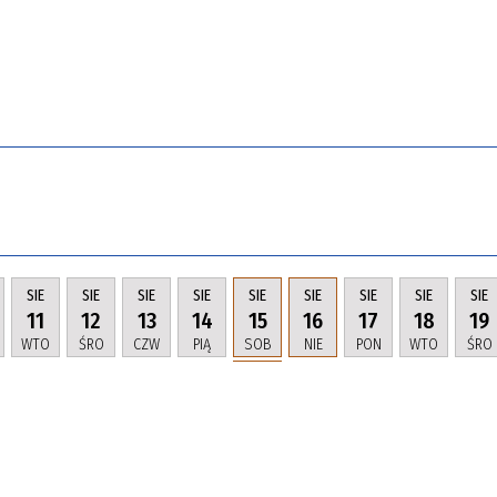
SIE
SIE
SIE
SIE
SIE
SIE
SIE
SIE
SIE
11
12
13
14
15
16
17
18
19
WTO
ŚRO
CZW
PIĄ
SOB
NIE
PON
WTO
ŚRO