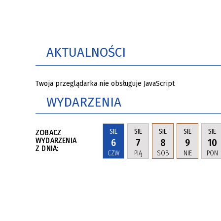
AKTUALNOŚCI
Twoja przeglądarka nie obsługuje JavaScript
WYDARZENIA
SIE
SIE
SIE
SIE
SIE
ZOBACZ
WYDARZENIA
6
7
8
9
10
Z DNIA:
CZW
PIĄ
SOB
NIE
PON