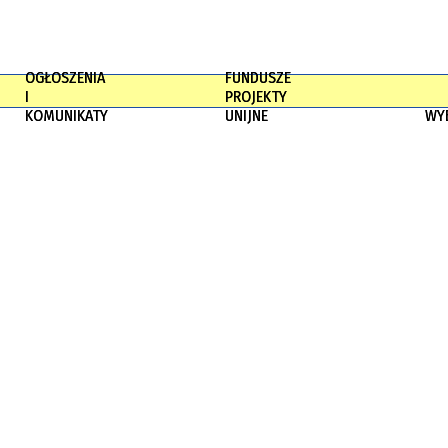
OGŁOSZENIA
FUNDUSZE
I
PROJEKTY
KOMUNIKATY
UNIJNE
WY