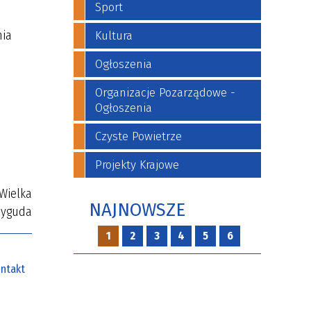
Sport
nia
Kultura
Ogłoszenia
Organizacje Pozarządowe -
Ogłoszenia
Czyste Powietrze
Projekty Krajowe
Wielka
NAJNOWSZE
Syguda
1
2
3
4
5
6
ntakt