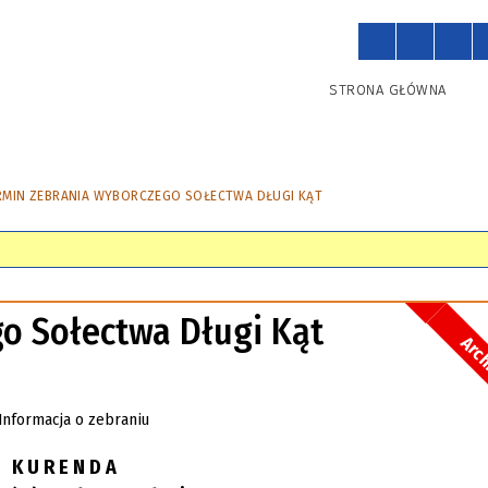
STRONA GŁÓWNA
RMIN ZEBRANIA WYBORCZEGO SOŁECTWA DŁUGI KĄT
o Sołectwa Długi Kąt
Arc
K U R E N D A