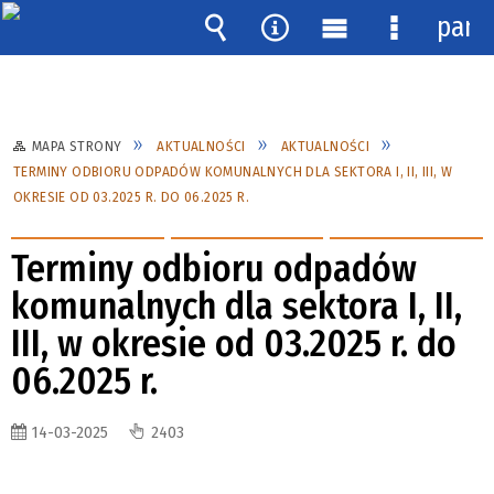
pane
Wyszukiwarka
Narzędzia
Menu
Menu
główne
szczegóło
MAPA STRONY
AKTUALNOŚCI
AKTUALNOŚCI
TERMINY ODBIORU ODPADÓW KOMUNALNYCH DLA SEKTORA I, II, III, W
OKRESIE OD 03.2025 R. DO 06.2025 R.
Terminy odbioru odpadów
komunalnych dla sektora I, II,
III, w okresie od 03.2025 r. do
06.2025 r.
14-03-2025
2403