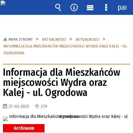
pane
Wyszukiwarka
Narzędzia
Menu
Menu
główne
szczegóło
MAPA STRONY
AKTUALNOŚCI
AKTUALNOŚCI
INFORMACJA DLA MIESZKAŃCÓW MIEJSCOWOŚCI WYDRA ORAZ KALEJ - UL.
OGRODOWA
Informacja dla Mieszkańców
miejscowości Wydra oraz
Kalej - ul. Ogrodowa
27-03-2025
279
Archiwum