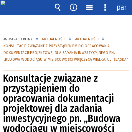
pane
Wyszukiwarka
Narzędzia
Menu
Menu
główne
szczegóło
MAPA STRONY
AKTUALNOŚCI
AKTUALNOŚCI
KONSULTACJE ZWIĄZANE Z PRZYSTĄPIENIEM DO OPRACOWANIA
DOKUMENTACJI PROJEKTOWEJ DLA ZADANIA INWESTYCYJNEGO PN.
„BUDOWA WODOCIĄGU W MIEJSCOWOŚCI WRĘCZYCA WIELKA, UL. ŚLĄSKA”
Konsultacje związane z
przystąpieniem do
opracowania dokumentacji
projektowej dla zadania
inwestycyjnego pn. „Budowa
wodociągu w miejscowości