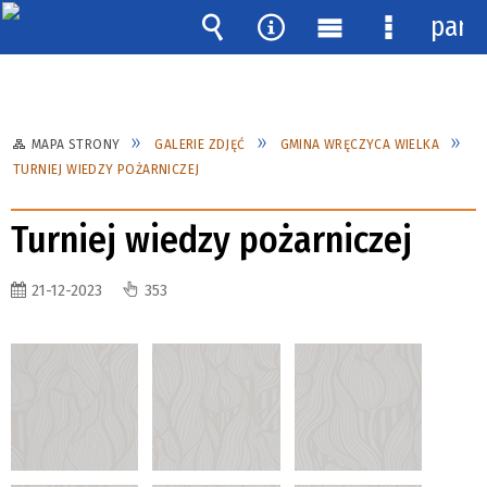
pane
Wyszukiwarka
Narzędzia
Menu
Menu
główne
szczegóło
MAPA STRONY
GALERIE ZDJĘĆ
GMINA WRĘCZYCA WIELKA
TURNIEJ WIEDZY POŻARNICZEJ
Turniej wiedzy pożarniczej
21-12-2023
353