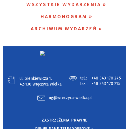
WSZYSTKIE WYDARZENIA
—
HARMONOGRAM
Miejsce
ARCHIWUM WYDARZEŃ
Organizator
Promowane
tel.:
+48 343 170 245
ul. Sienkiewicza 1,
fax.:
+48 343 170 215
42-130 Wręczyca Wielka
ug@wreczyca-wielka.pl
ZASTRZEŻENIA PRAWNE
PEŁNE DANE TELEADRESOWE »