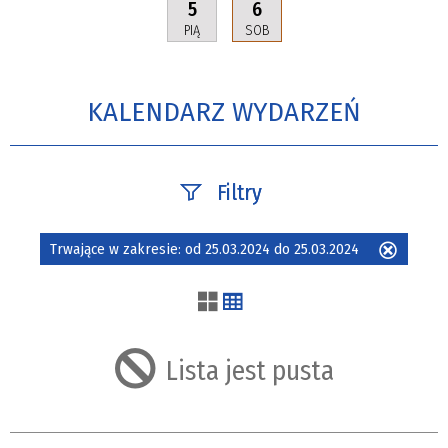
5
6
PIĄ
SOB
KALENDARZ WYDARZEŃ
Filtry
Szukana fraza
Trwające w zakresie:
od 25.03.2024 do 25.03.2024
Usuń
ten
filtr
Kategoria
Lista jest pusta
Trwające w
zakresie