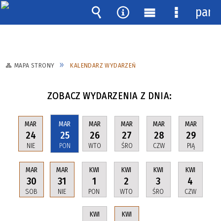
pane
Wyszukiwarka
Narzędzia
Menu
Menu
główne
szczegóło
MAPA STRONY
KALENDARZ WYDARZEŃ
ZOBACZ WYDARZENIA Z DNIA:
MAR
MAR
MAR
MAR
MAR
MAR
24
25
26
27
28
29
NIE
PON
WTO
ŚRO
CZW
PIĄ
MAR
MAR
KWI
KWI
KWI
KWI
30
31
1
2
3
4
SOB
NIE
PON
WTO
ŚRO
CZW
KWI
KWI