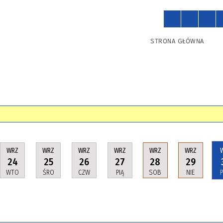
STRONA GŁÓWNA
WRZ
WRZ
WRZ
WRZ
WRZ
WRZ
24
25
26
27
28
29
WTO
ŚRO
CZW
PIĄ
SOB
NIE