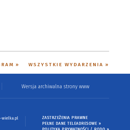
Szukana fraza
Kategoria
Trwające w
—
zakresie
Miejsce
GRAM
WSZYSTKIE WYDARZENIA
Organizator
Promowane
Wersja archiwalna strony www
ZASTRZEŻENIA PRAWNE
wielka.pl
PEŁNE DANE TELEADRESOWE »
POLITYKA PRYWATNOŚCI / RODO »