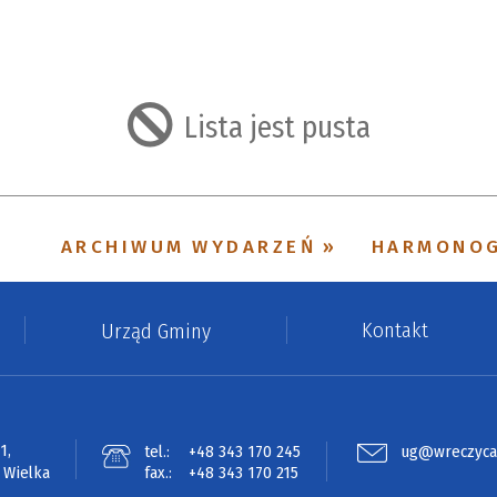
suń
Lista jest pusta
ARCHIWUM WYDARZEŃ
HARMONO
Kontakt
Urząd Gminy
1,
tel.:
+48 343 170 245
ug@wreczyca-
 Wielka
fax.:
+48 343 170 215