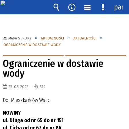
pane
Wyszukiwarka
Narzędzia
Menu
Menu
główne
szczegóło
MAPA STRONY
AKTUALNOŚCI
AKTUALNOŚCI
OGRANICZENIE W DOSTAWIE WODY
Ograniczenie w dostawie
wody
25-08-2025
312
Do Mieszkańców Wsi
:
NOWINY
ul. Długa od nr 65 do nr 151
ul. Cicha od nr 67 do nr 86